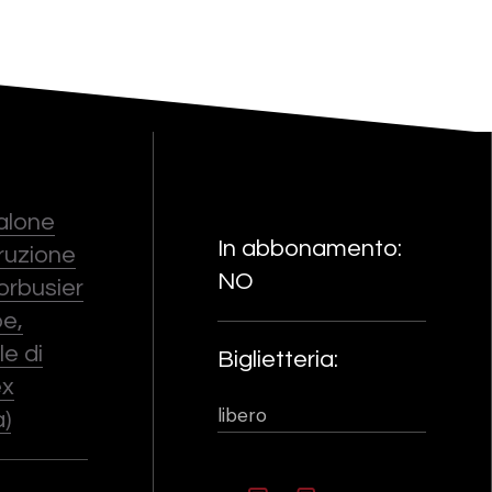
Salone
In abbonamento:
truzione
NO
orbusier
pe,
le di
Biglietteria:
ex
libero
)