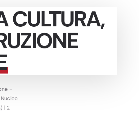
A CULTURA,
RUZIONE
E
ione -
, Nucleo
) | 2