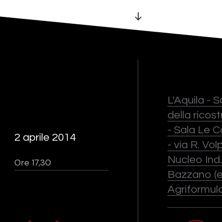
L'Aquila - 
della ricos
- Sala Le C
2 aprile 2014
- via R. Vol
Nucleo Ind.
Ore 17,30
Bazzano (
Agriformula