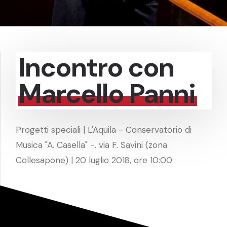
Incontro con
Marcello Panni
Progetti speciali | L'Aquila - Conservatorio di
Musica "A. Casella" -. via F. Savini (zona
Collesapone) | 20 luglio 2018, ore 10:00