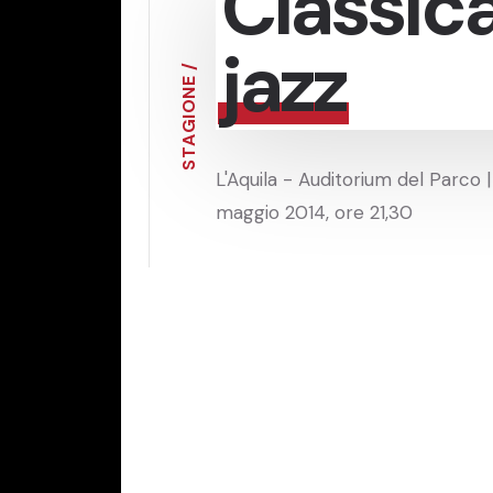
Classica
jazz
/
E
N
O
I
G
A
T
S
L'Aquila - Auditorium del Parco |
maggio 2014, ore 21,30