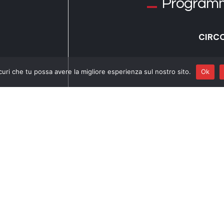
Program
CIRCO
curi che tu possa avere la migliore esperienza sul nostro sito.
Ok
M
Georg Philipp Te
T