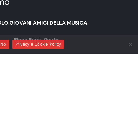
ma
LO GIOVANI AMICI DELLA MUSICA
Elena Ricci,
flauto
No
Privacy e Cookie Policy
Laura Sebastiani,
pianoforte
Riccardo Galli,
batteria
ario Ciancarella,
contrabbasso
“Classica con Brio jazz”
lemann,
Suite in la minore per flauto e orchestra
WV
55:a2
(arr. Jacques Larocque)