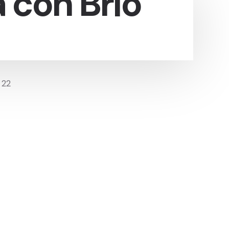
 con Brio
 22