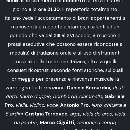
Nobili all’Aquila mentre il
concerto
si terrà lo stesso
giorno alle
ore 21.30
, Il repertorio totalmente
italiano vede l’accostamento di brani appartenenti a
manoscritti e raccolte a stampa, risalenti ad un
periodo che va dal XIII al XVI secolo, a musiche e
prassi esecutive che possono essere ricondotte a
modalità di tradizione orale e all’uso di strumenti
musicali della tradizione italiana, oltre a quelli
consueti ricostruiti secondo fonti storiche, sui quali
primeggia per presenza e rilevanza musicale la
zampogna. La formazione:
Daniele Bernardini,
flauti
dritti, flauto doppio, bombarda, ciaramella
,
Gabriele
Pro,
viella, violino, voce
,
Antonio Pro,
liuto, chitarra a
5 ordini,
Cristina Ternovec,
arpa, viola de arco, viola
da gamba
,
Marco Cignitti,
zampogna zoppa,