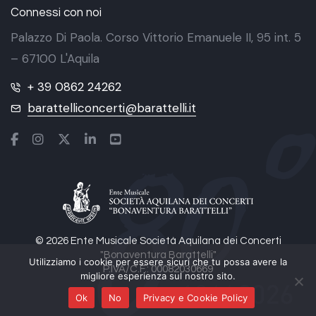
Connessi con noi
Palazzo Di Paola. Corso Vittorio Emanuele II, 95 int. 5
– 67100 L'Aquila
+ 39 0862 24262
barattelliconcerti@barattelli.it
© 2026 Ente Musicale Società Aquilana dei Concerti
"Bonaventura Barattelli"
Utilizziamo i cookie per essere sicuri che tu possa avere la
P.IVA/C.F.: 00082030669
migliore esperienza sul nostro sito.
Ok
No
Privacy e Cookie Policy