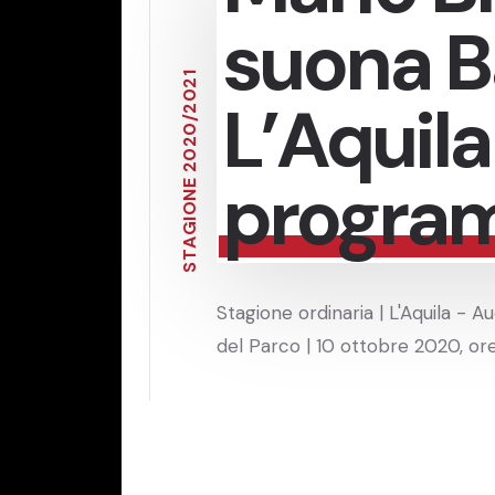
suona B
1
2
0
L’Aquil
2
/
0
2
0
2
progra
E
N
O
I
G
A
T
S
Stagione ordinaria | L'Aquila - A
del Parco | 10 ottobre 2020, or