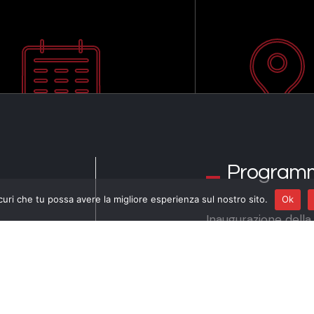
Program
curi che tu possa avere la migliore esperienza sul nostro sito.
Ok
Inaugurazione dell
MARIO BRUNELLO
suona Bach per L’A