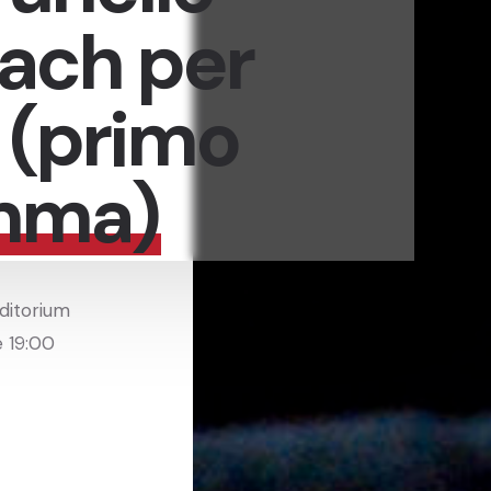
ach per
a (primo
mma)
uditorium
e 19:00