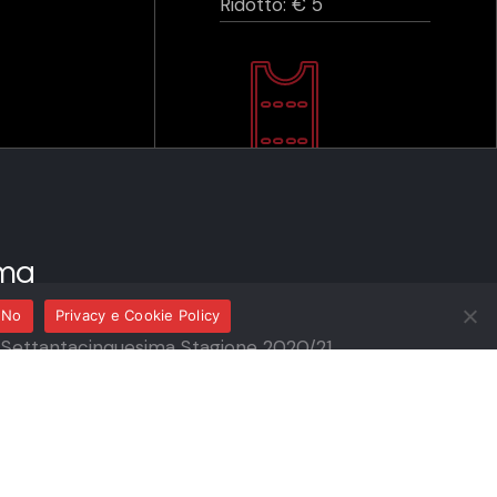
Ridotto: € 5
ma
No
Privacy e Cookie Policy
a Settantacinquesima Stagione 2020/21
quila