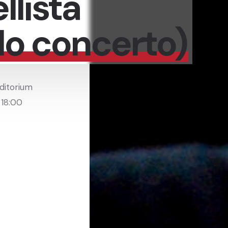
llista
o concerto)
uditorium
 18:00