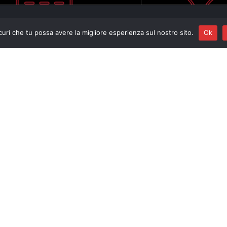
curi che tu possa avere la migliore esperienza sul nostro sito.
Ok
Program
E. F. Dall’Abaco, Ca
J. S. Bach, Suite n.
D. Gabrielli, Ricerca
M. S. Weinberg, Sona