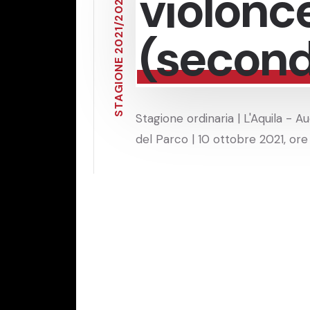
violonce
2
0
2
/
1
(second
2
0
2
E
N
O
I
G
A
T
S
Stagione ordinaria | L'Aquila - A
del Parco | 10 ottobre 2021, ore