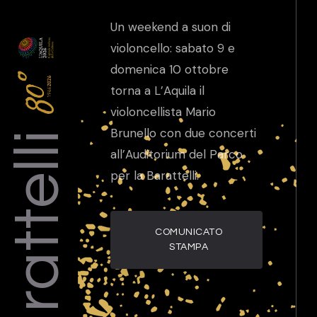
Un weekend a suon di
violoncello: sabato 9 e
domenica 10 ottobre
torna a L’Aquila il
violoncellista Mario
Barattelli
Brunello con due concerti
all’Auditorium del Parco
per la Barattelli.
COMUNICATO
STAMPA