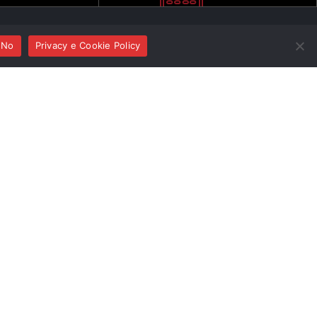
No
Privacy e Cookie Policy
ma
MARIO BRUNELLO, violoncello
priccio per violoncello
 5 in do min. BWV 1011
re
ta n. 3 op. 106 (1971)