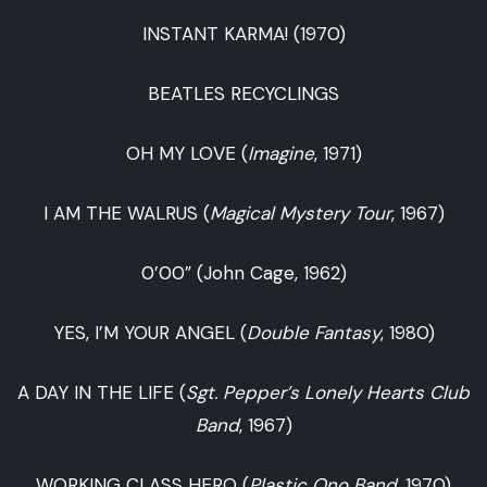
INSTANT KARMA! (1970)
BEATLES RECYCLINGS
OH MY LOVE (
Imagine
, 1971)
I AM THE WALRUS (
Magical Mystery Tour
, 1967)
0’00” (John Cage, 1962)
YES, I’M YOUR ANGEL (
Double Fantasy
, 1980)
A DAY IN THE LIFE (
Sgt. Pepper’s Lonely Hearts Club
Band
, 1967)
WORKING CLASS HERO (
Plastic Ono Band
, 1970)