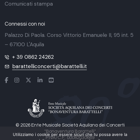
Comunicati stampa
Connessi con noi
Palazzo Di Paola. Corso Vittorio Emanuele II, 95 int. 5
– 67100 L'Aquila
+ 39 0862 24262
barattelliconcerti@barattelli.it
© 2026 Ente Musicale Società Aquilana dei Concerti
"Bonaventura Barattelli"
Utilizziamo i cookie per essere sicuri che tu possa avere la
P.IVA/C.F.: 00082030669