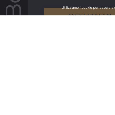
Utilizziamo i cookie per essere si
ACQUISTA BIGLIETTO
POST MR. RAIN 16 LUGLIO 2026
POST MR. RAIN 16 LUGLIO 2026
CANTIERI DELL'IMMAGINARIO