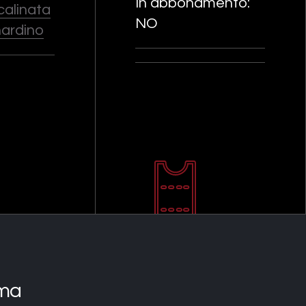
In abbonamento:
Scalinata
NO
nardino
ma