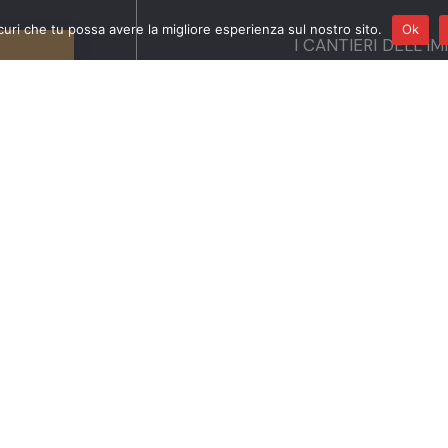
curi che tu possa avere la migliore esperienza sul nostro sito.
Ok
I CANTIERI DELL’I
MR.RAIN IN CONCE
Conosciuto per la 
pianistiche intime 
Rain
promette uno 
un’esperienza condi
farà da ponte vers
partire dall’autunn
2023) e i singoli
fiamme”, il conce
propria narrazion
che arricchirà il so