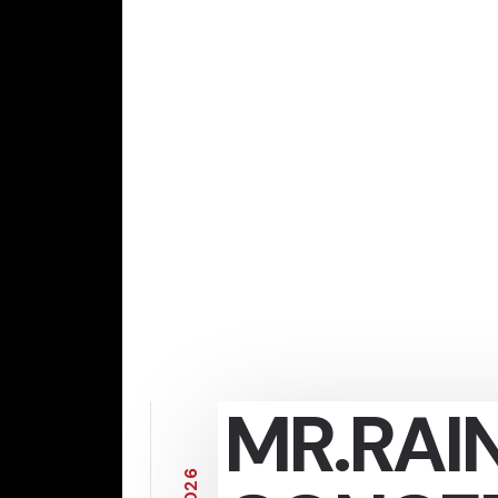
MR.RAIN
6
2