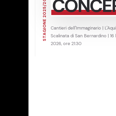
CONCE
0
2
/
5
2
0
2
E
N
O
Cantieri dell'Immaginario | L'Aqui
I
G
A
Scalinata di San Bernardino | 16 l
T
S
2026, ore 21:30