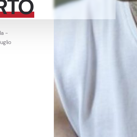
RTO
la -
uglio