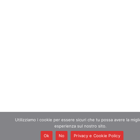
Utilizziamo i cookie per essere sicuri che tu possa avere la migl
esperienza sul nostro sito.
Ok
No
Privacy e Cookie Policy