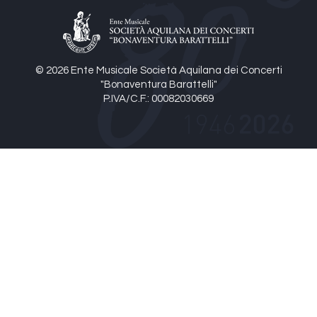
© 2026 Ente Musicale Società Aquilana dei Concerti
"Bonaventura Barattelli"
P.IVA/C.F.: 00082030669