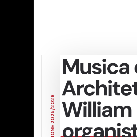
Musica 
Archite
6
William 
2
0
2
/
5
2
0
organis
2
E
N
O
I