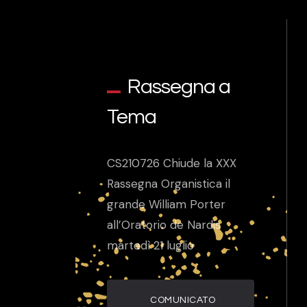
Rassegna a
Tema
CS210726 Chiude la XXX
Rassegna Organistica il
grande William Porter
all’Oratorio de Nardis
martedì 21 luglio
COMUNICATO