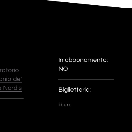
In abbonamento:
NO
ratorio
onio de'
e Nardis
Biglietteria:
libero