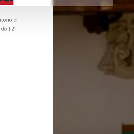
torio di
is | 21