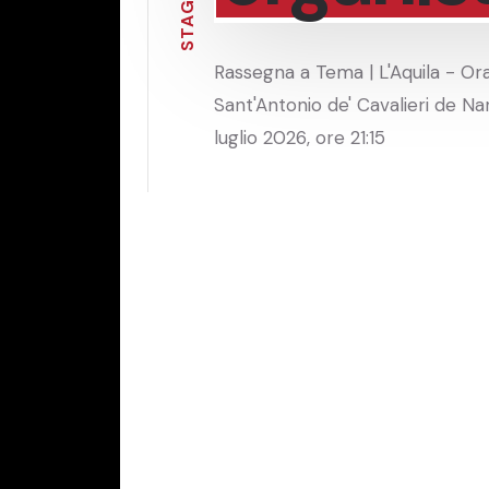
G
A
T
S
Rassegna a Tema | L'Aquila - Ora
Sant'Antonio de' Cavalieri de Nard
luglio 2026, ore 21:15