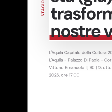
O
trasfor
I
G
A
T
S
nostre v
L'Aquila Capitale della Cultura 2
L'Aquila - Palazzo Di Paola - Co
Vittorio Emanuele II, 95 | 13 ott
2026, ore 17:00