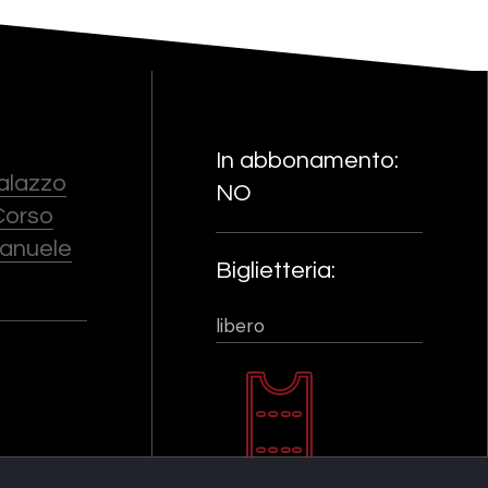
In abbonamento:
Palazzo
NO
Corso
manuele
Biglietteria:
libero