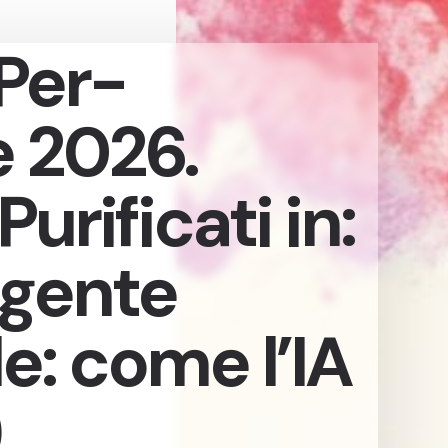
Per-
 2026.
urificati in:
ligente
le: come l’IA
)