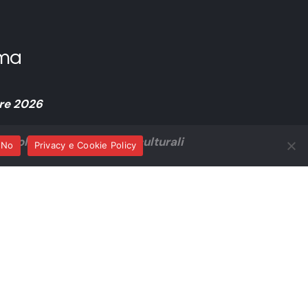
ma
re 2026
 parole e nuove frontiere culturali
No
Privacy e Cookie Policy
er L’Aquila Capitale Italiana della Cultura