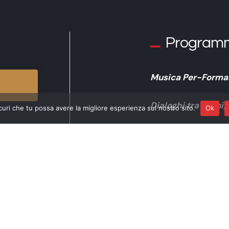
Program
Musica Per-Forma
Dialoghi tra suoni,
curi che tu possa avere la migliore esperienza sul nostro sito.
Ok
progetto speciale p
2026
Jacopo Purificati