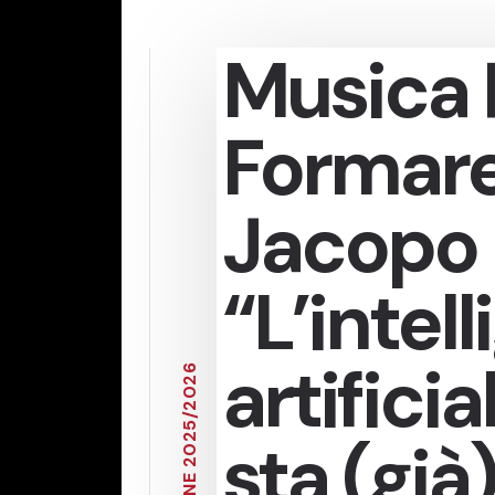
Musica 
Formare
Jacopo P
“L’intel
artificia
6
2
0
2
/
5
sta (già
2
0
2
E
N