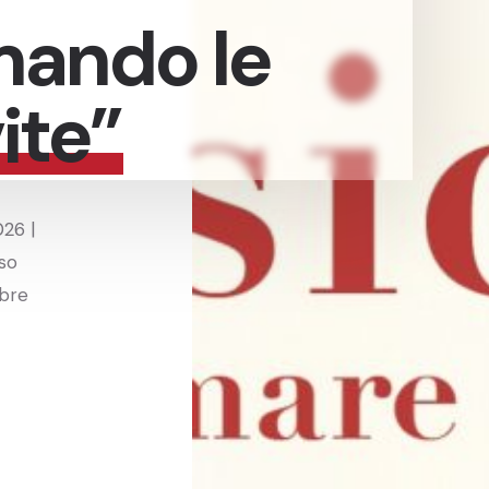
mando le
ite”
026 |
rso
obre