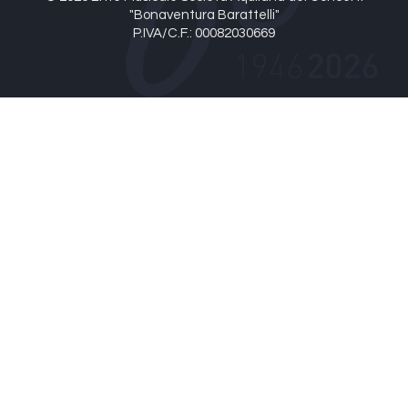
"Bonaventura Barattelli"
P.IVA/C.F.: 00082030669