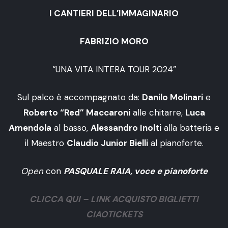
I CANTIERI DELL’IMMAGINARIO
FABRIZIO MORO
“UNA VITA INTERA TOUR 2024”
Sul palco è accompagnato da:
Danilo Molinari
e
Roberto “Red” Maccaroni
alle chitarre,
Luca
Amendola
al basso,
Alessandro Inolti
alla batteria e
il Maestro
Claudio Junior Bielli
al pianoforte.
Open
con
PASQUALE RAIA, voce e pianoforte
CLICCA QUI – LINK ACQUISTO BIGLIETTI
CIAOTICKETS