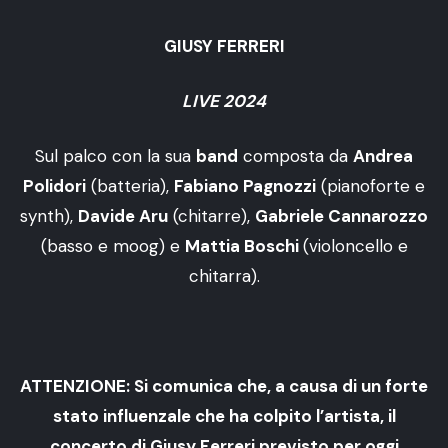
GIUSY FERRERI
LIVE 2024
Sul palco con la sua
band
composta da
Andrea
Polidori
(batteria),
Fabiano Pagnozzi
(pianoforte e
synth),
Davide Aru
(chitarre),
Gabriele Cannarozzo
(basso e moog) e
Mattia Boschi
(violoncello e
chitarra).
ATTENZIONE: Si comunica che, a causa di un forte
stato influenzale che ha colpito l’artista, il
concerto di Giusy Ferreri previsto per oggi