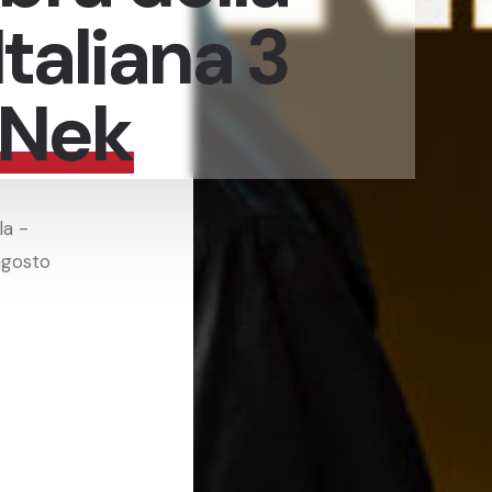
taliana 3
Nek
la -
agosto