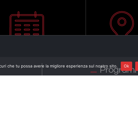
curi che tu possa avere la migliore esperienza sul nostro sito.
Ok
Program
NELL’OMBRA DELL
I CANTIERI DELL’
FRANCESCO RENG