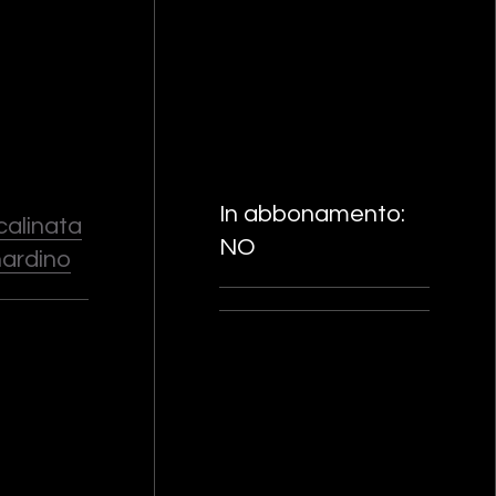
In abbonamento:
Scalinata
NO
nardino