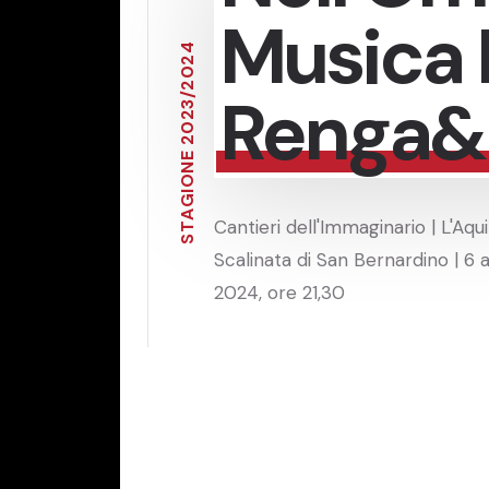
Musica I
4
2
0
2
Renga&
/
3
2
0
2
E
N
O
I
G
A
Cantieri dell'Immaginario | L'Aqui
T
S
Scalinata di San Bernardino | 6 
2024, ore 21,30