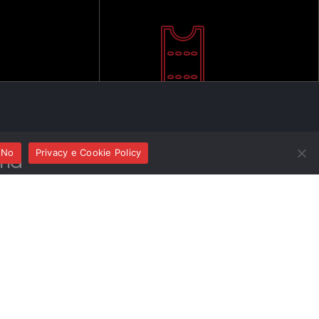
No
Privacy e Cookie Policy
ma
A MUSICA ITALIANA
IMMAGINARIO
A & NEK