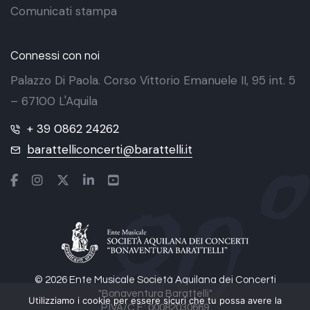
Comunicati stampa
Connessi con noi
Palazzo Di Paola. Corso Vittorio Emanuele II, 95 int. 5
– 67100 L'Aquila
+ 39 0862 24262
barattelliconcerti@barattelli.it
© 2026 Ente Musicale Società Aquilana dei Concerti
"Bonaventura Barattelli"
Utilizziamo i cookie per essere sicuri che tu possa avere la
P.IVA/C.F.: 00082030669