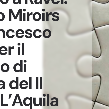
 Miroirs
ncesco
r il
o di
 del II
 L’Aquila