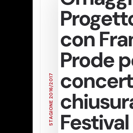
Progetto
con Fra
Prode pe
concert
7
1
0
2
/
6
chiusura
1
0
2
E
N
O
Festival
I
G
A
T
S