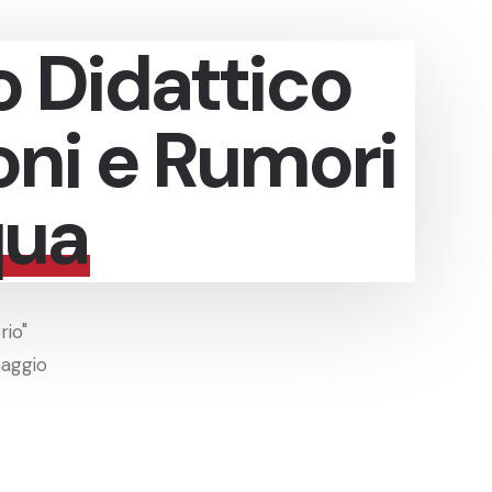
o Didattico
oni e Rumori
qua
rio"
maggio