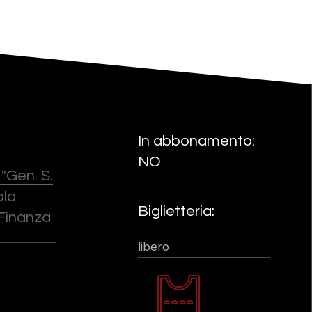
In abbonamento:
NO
"Gen. S.
ola
Biglietteria:
 Finanza
libero