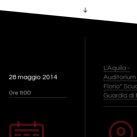
L'Aquila -
28 maggio 2014
Auditorium 
Florio" Scu
Ore 11:00
Guardia di