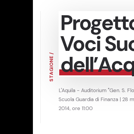
Progett
Voci Su
dell’Ac
/
E
N
O
I
G
A
T
S
L'Aquila - Auditorium "Gen. S. Flo
Scuola Guardia di Finanza | 28 
2014, ore 11:00