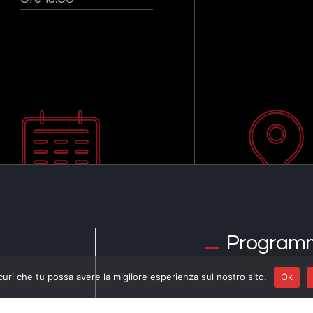
Program
curi che tu possa avere la migliore esperienza sul nostro sito.
Ok