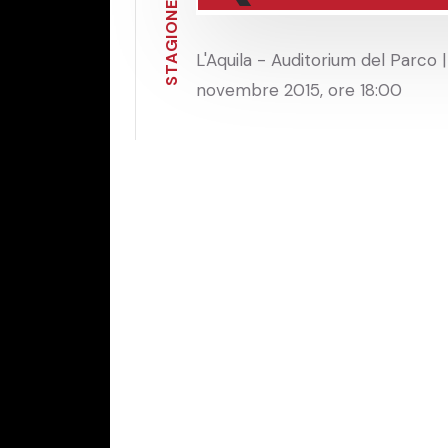
E
N
O
I
G
L'Aquila - Auditorium del Parco |
A
T
S
novembre 2015, ore 18:00