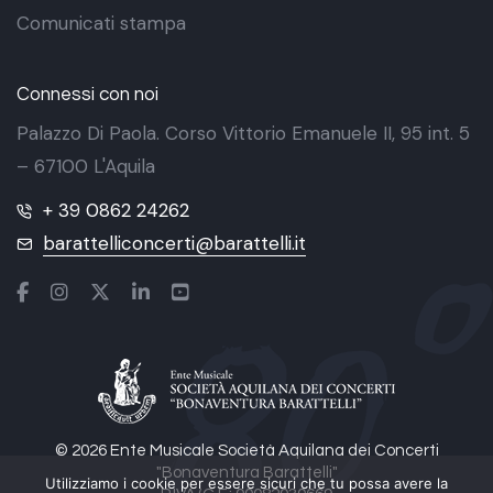
Comunicati stampa
Connessi con noi
Palazzo Di Paola. Corso Vittorio Emanuele II, 95 int. 5
– 67100 L'Aquila
+ 39 0862 24262
barattelliconcerti@barattelli.it
© 2026 Ente Musicale Società Aquilana dei Concerti
"Bonaventura Barattelli"
Utilizziamo i cookie per essere sicuri che tu possa avere la