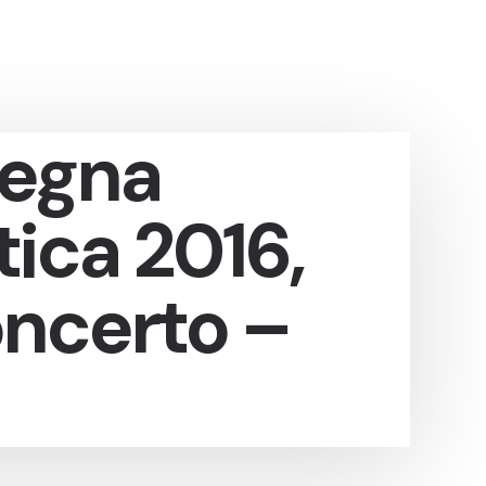
segna
tica 2016,
oncerto –