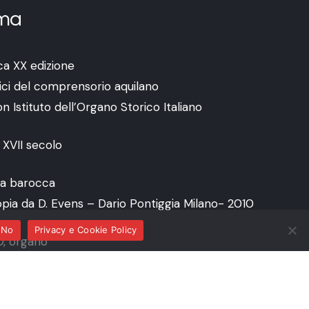
ma
ca XX edizione
rici del comprensorio aquilano
n Istituto dell’Organo Storico Italiano
 XVII secolo
a barocca
copia da D. Evens – Dario Pontiggia Milano- 2010
No
Privacy e Cookie Policy
, organo
 Barocco Europeo