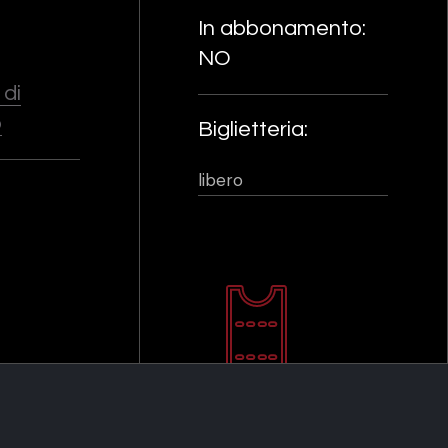
In abbonamento:
NO
di
o
Biglietteria:
libero