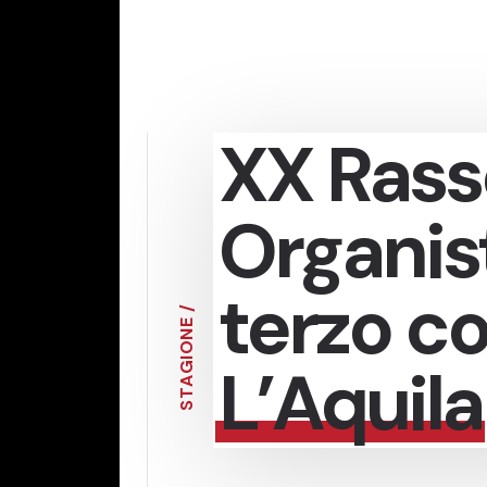
XX Ras
Organis
terzo c
/
E
N
O
L’Aquila
I
G
A
T
S