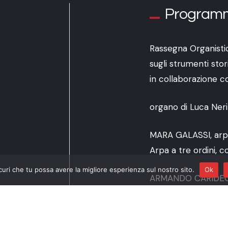
Program
Rassegna Organisti
sugli strumenti sto
in collaborazione co
organo di Luca Neri
MARA GALASSI, arp
Arpa a tre ordini, 
curi che tu possa avere la migliore esperienza sul nostro sito.
Ok
ARMANDO CARIDEO
Organo e Arpa nel