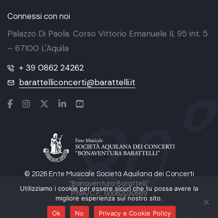
Connessi con noi
Palazzo Di Paola. Corso Vittorio Emanuele II, 95 int. 5
– 67100 L'Aquila
+ 39 0862 24262
barattelliconcerti@barattelli.it
© 2026 Ente Musicale Società Aquilana dei Concerti
"Bonaventura Barattelli"
Utilizziamo i cookie per essere sicuri che tu possa avere la
P.IVA/C.F.: 00082030669
migliore esperienza sul nostro sito.
Ok
No
Privacy e Cookie Policy