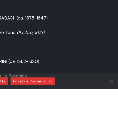
ABACI (ca. 1575-1647)
rzo Tono
(II Libro, 1615)
NI (ca. 1562-1630)
a La Berenice
No
Privacy e Cookie Policy
ALDI (1583-1643)