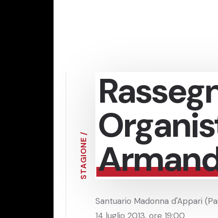
Rasseg
Organist
/
Armand
E
N
O
I
G
A
T
S
Santuario Madonna d'Appari (Pag
14 luglio 2013, ore 19:00