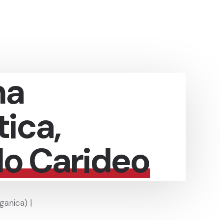
na
ica,
o Carideo
anica) |