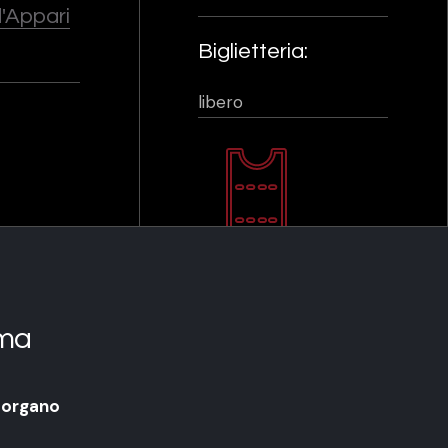
'Appari
Biglietteria:
libero
ma
 organo