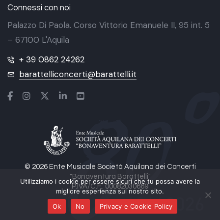
Connessi con noi
Palazzo Di Paola. Corso Vittorio Emanuele II, 95 int. 5
– 67100 L'Aquila
+ 39 0862 24262
barattelliconcerti@barattelli.it
© 2026 Ente Musicale Società Aquilana dei Concerti
"Bonaventura Barattelli"
Utilizziamo i cookie per essere sicuri che tu possa avere la
P.IVA/C.F.: 00082030669
migliore esperienza sul nostro sito.
Ok
No
Privacy e Cookie Policy