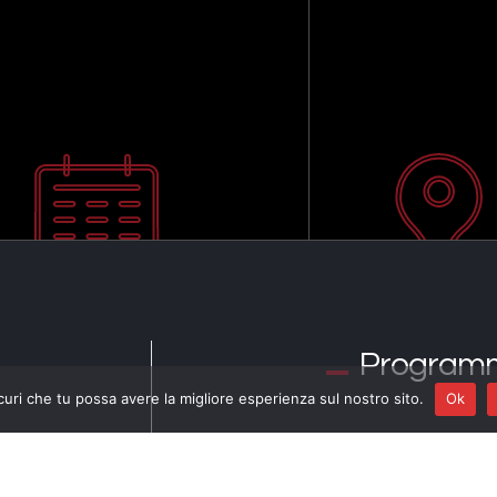
Program
curi che tu possa avere la migliore esperienza sul nostro sito.
Ok
ROBERTO GATTO