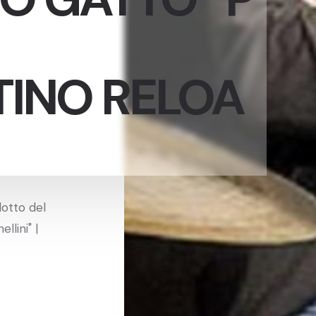
INO RELOA
dotto del
llini" |