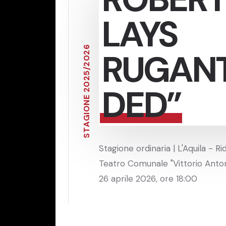
LAYS
6
RUGANT
2
0
2
/
5
2
0
DED”
2
E
N
O
I
G
A
T
S
Stagione ordinaria | L'Aquila - Ri
Teatro Comunale "Vittorio Antone
26 aprile 2026, ore 18:00