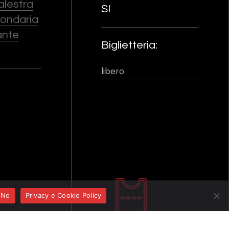
Palestra
SI
ondaria
ante
Biglietteria:
libero
No
Privacy e Cookie Policy