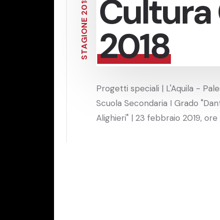
Cultura
1
0
2
E
N
2018
O
I
G
A
T
S
Progetti speciali | L'Aquila - Pal
Scuola Secondaria I Grado "Dan
Alighieri" | 23 febbraio 2019, ore