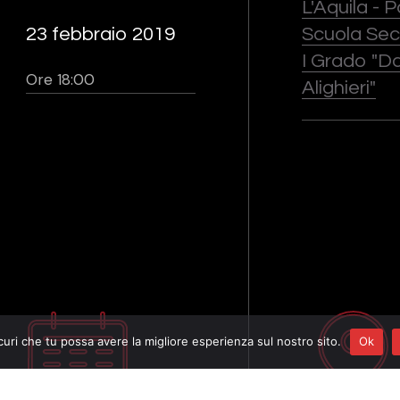
L'Aquila - 
23 febbraio 2019
Scuola Sec
I Grado "D
Ore 18:00
Alighieri"
curi che tu possa avere la migliore esperienza sul nostro sito.
Ok