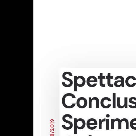
Spettac
Conclus
Sperime
9
1
0
2
/
8