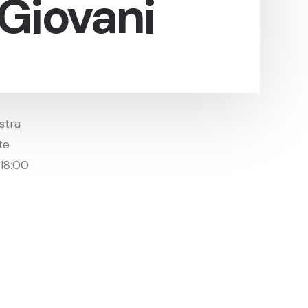
 Giovani
estra
te
 18:00