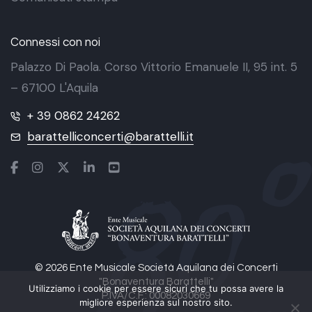
Connessi con noi
Palazzo Di Paola. Corso Vittorio Emanuele II, 95 int. 5
– 67100 L'Aquila
+ 39 0862 24262
barattelliconcerti@barattelli.it
© 2026 Ente Musicale Società Aquilana dei Concerti
"Bonaventura Barattelli"
Utilizziamo i cookie per essere sicuri che tu possa avere la
P.IVA/C.F.: 00082030669
migliore esperienza sul nostro sito.