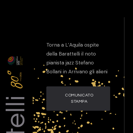
Torna a L’Aquila ospite
della Barattelli il noto
pianista jazz Stefano
Bollani in Arrivano gli alieni
COMUNICATO
STAMPA