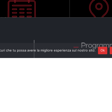
Program
curi che tu possa avere la migliore esperienza sul nostro sito.
Ok
Il pianista Stefano 
in
Arrivano gli alieni