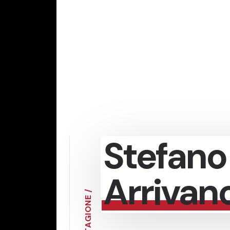
Stefano 
Arrivano 
/
E
N
O
I
G
A