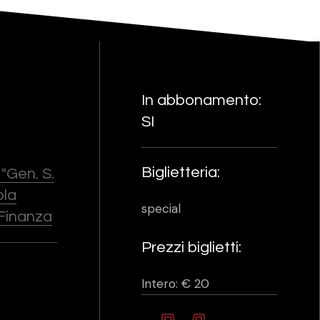
In abbonamento:
SI
Biglietteria:
"Gen. S.
ola
special
 Finanza
Prezzi biglietti:
Intero: € 20