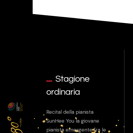
Stagione
ordinaria
Recital della pianista
SunHee You la giovane
pianista emergente fra le