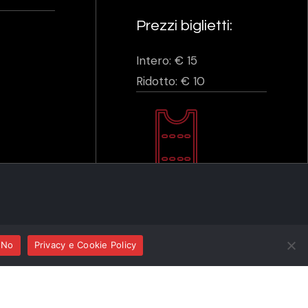
Prezzi biglietti:
Intero: € 15
Ridotto: € 10
ma
No
Privacy e Cookie Policy
forte