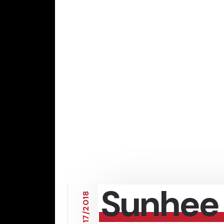
Sunhee 
8
1
0
2
/
7
1