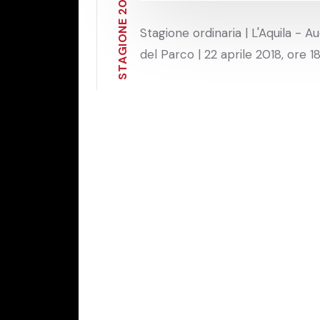
0
2
E
Stagione ordinaria | L'Aquila - A
N
O
I
del Parco | 22 aprile 2018, ore 1
G
A
T
S