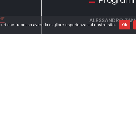
NE
ALESSANDRO TAMP
curi che tu possa avere la migliore esperienza sul nostro sito.
Ok
OTTAVIO DANTON
J. S. Bach
Le sonate per viol
esecuzione integra