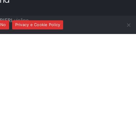
IERI
violino
No
Privacy e Cookie Policy
E
clavicembalo
ino e clavicembalo
le