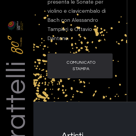
presenta le Sonate per
violino e clavicembalo di
Bach con Alessandro
Tampieri e Ottavio
Dantone.
Barattelli
COMUNICATO
STAMPA
Artisti