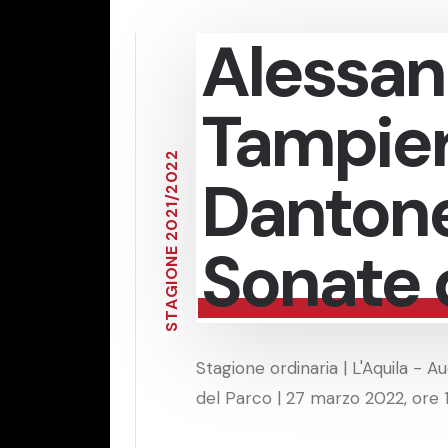
Alessan
Tampier
2
2
Dantone
0
2
/
1
2
0
2
Sonate 
E
N
O
I
G
A
T
S
Stagione ordinaria | L'Aquila - A
del Parco | 27 marzo 2022, ore 