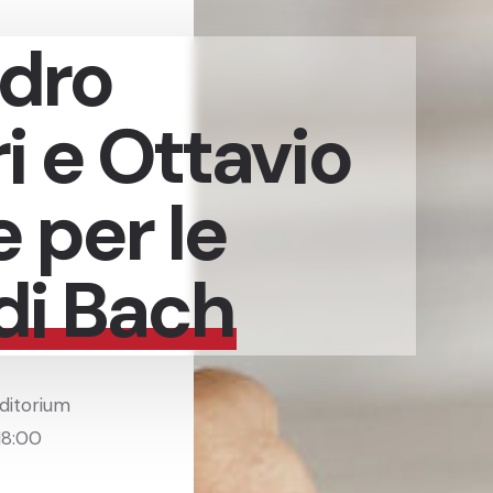
dro
i e Ottavio
 per le
di Bach
uditorium
18:00