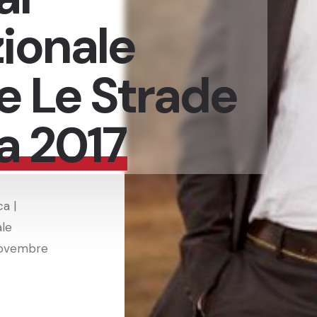
zionale
e Le Strade
a 2017
a |
le
 novembre