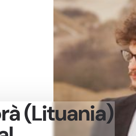
rà (Lituania)
al