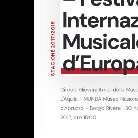
Interna
8
1
0
Musical
2
/
7
1
0
2
d’Europ
E
N
O
I
G
A
T
S
Circolo Giovani Amici della Music
L'Aquila - MUNDA Museo Naziona
d'Abruzzo - Borgo Rivera | 30
2017, ore 18:00