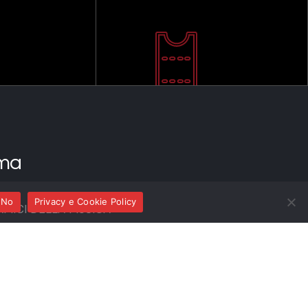
ma
No
Privacy e Cookie Policy
AMICI DELLA MUSICA
ANIA)
n il Festival Internazionale di Musica “Strade