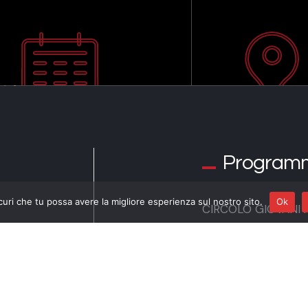
Program
curi che tu possa avere la migliore esperienza sul nostro sito.
Ok
CIRCOLO GIOVANI 
TRIO AGORA’ (LITU
in collaborazione co
d’Europa”