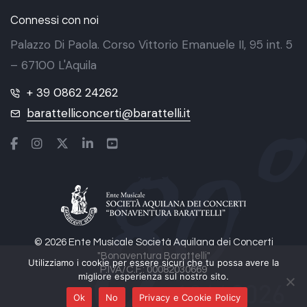
Connessi con noi
Palazzo Di Paola. Corso Vittorio Emanuele II, 95 int. 5
– 67100 L'Aquila
+ 39 0862 24262
barattelliconcerti@barattelli.it
© 2026 Ente Musicale Società Aquilana dei Concerti
"Bonaventura Barattelli"
Utilizziamo i cookie per essere sicuri che tu possa avere la
P.IVA/C.F.: 00082030669
migliore esperienza sul nostro sito.
Ok
No
Privacy e Cookie Policy