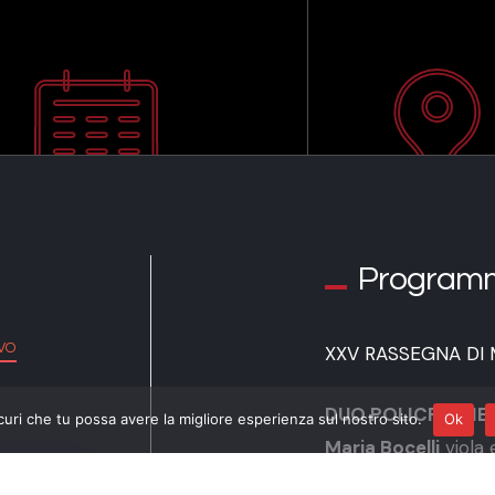
Program
VO
XXV RASSEGNA DI 
DUO POLICROMIE
curi che tu possa avere la migliore esperienza sul nostro sito.
Ok
Maria Bocelli
viola
Maria Calvo
violon