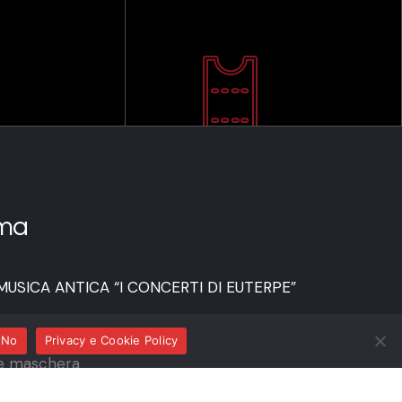
ma
MUSICA ANTICA “I CONCERTI DI EUTERPE”
No
Privacy e Cookie Policy
 e maschera
cello e maschera