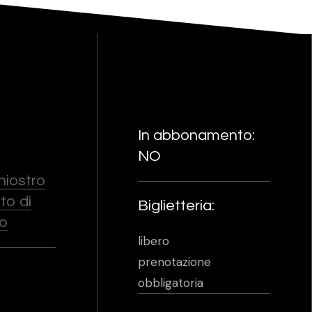
In abbonamento:
NO
Chiostro
to di
Biglietteria:
no
libero
prenotazione
obbligatoria