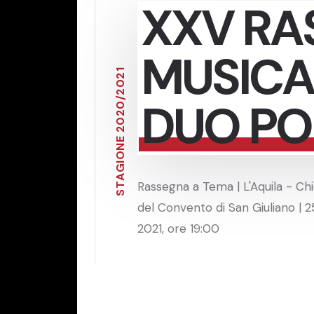
XXV RA
MUSICA
1
2
0
2
DUO PO
/
0
2
0
2
E
N
O
I
G
A
Rassegna a Tema | L'Aquila - Ch
T
S
del Convento di San Giuliano | 25
2021, ore 19:00