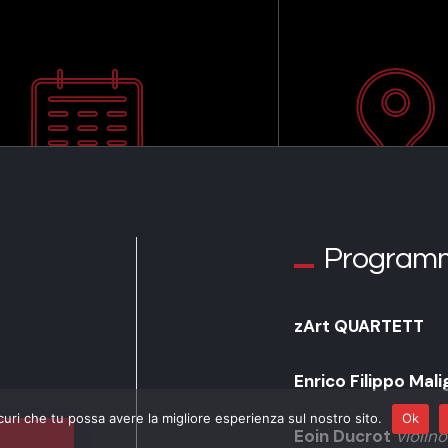
Program
zArt QUARTETT
Enrico Filippo Mal
curi che tu possa avere la migliore esperienza sul nostro sito.
Ok
Eoin Ducrot
violino