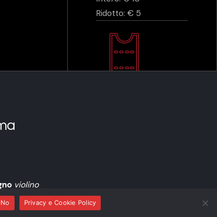
Ridotto: € 5
ma
igno
violino
No
Privacy e Cookie Policy