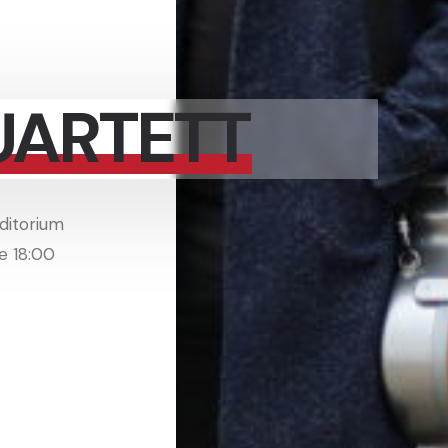
UARTETT
uditorium
e 18:00