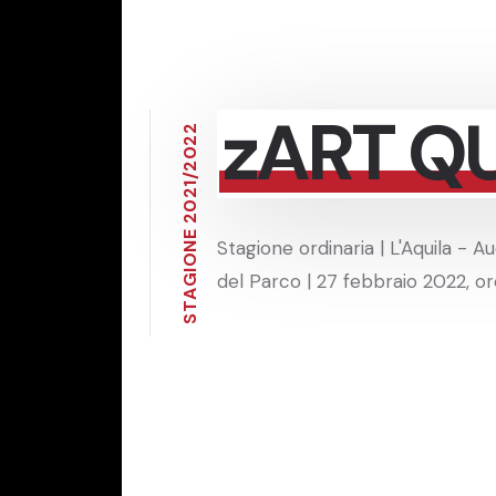
zART Q
2
2
0
2
/
1
2
0
2
E
Stagione ordinaria | L'Aquila - A
N
O
I
del Parco | 27 febbraio 2022, or
G
A
T
S