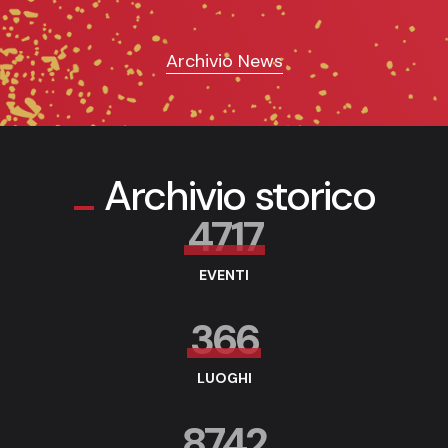
Archivio News
Archivio storico
4717
EVENTI
366
LUOGHI
8742