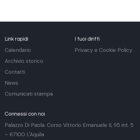
Link rapidi
I tuoi diritti
Calendario
Privacy e Cookie Policy
Archivio storico
Contatti
News
Comunicati stampa
Connessi con noi
Palazzo Di Paola. Corso Vittorio Emanuele II, 95 int. 5
– 67100 L'Aquila