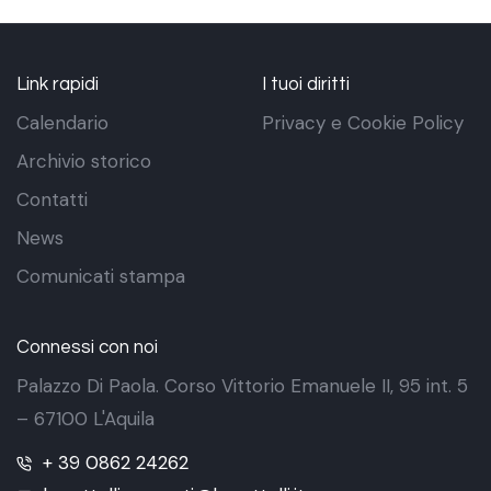
Link rapidi
I tuoi diritti
Calendario
Privacy e Cookie Policy
Archivio storico
Contatti
News
Comunicati stampa
Connessi con noi
Palazzo Di Paola. Corso Vittorio Emanuele II, 95 int. 5
– 67100 L'Aquila
+ 39 0862 24262