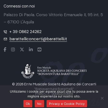
Connessi con noi
Palazzo Di Paola. Corso Vittorio Emanuele II, 95 int. 5
– 67100 L'Aquila
+ 39 0862 24262
barattelliconcerti@barattelli.it
© 2026 Ente Musicale Società Aquilana dei Concerti
"Bonaventura Barattelli"
Utilizziamo i cookie per essere sicuri che tu possa avere la
P.IVA/C.F.: 00082030669
migliore esperienza sul nostro sito.
Ok
No
Privacy e Cookie Policy