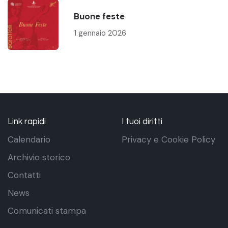
Buone feste
1 gennaio 2026
Link rapidi
I tuoi diritti
Calendario
Privacy e Cookie Policy
Archivio storico
Contatti
News
Comunicati stampa