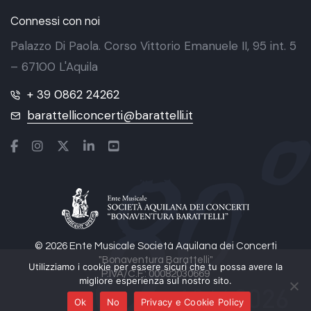
Connessi con noi
Palazzo Di Paola. Corso Vittorio Emanuele II, 95 int. 5
– 67100 L'Aquila
+ 39 0862 24262
barattelliconcerti@barattelli.it
© 2026 Ente Musicale Società Aquilana dei Concerti
"Bonaventura Barattelli"
Utilizziamo i cookie per essere sicuri che tu possa avere la
P.IVA/C.F.: 00082030669
migliore esperienza sul nostro sito.
Ok
No
Privacy e Cookie Policy