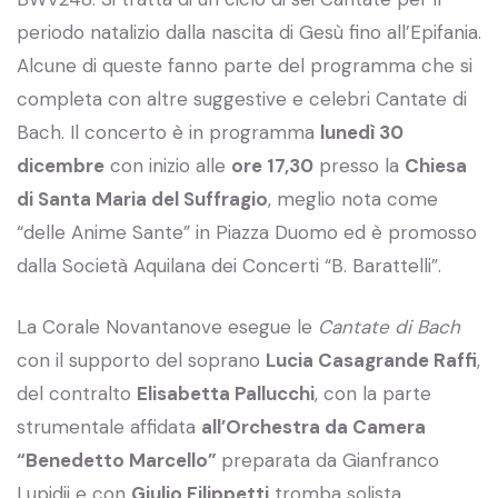
periodo natalizio dalla nascita di Gesù fino all’Epifania.
Alcune di queste fanno parte del programma che si
completa con altre suggestive e celebri Cantate di
Bach. Il concerto è in programma
lunedì 30
dicembre
con inizio alle
ore 17,30
presso la
Chiesa
di Santa Maria del Suffragio
, meglio nota come
“delle Anime Sante” in Piazza Duomo ed è promosso
dalla Società Aquilana dei Concerti “B. Barattelli”.
La Corale Novantanove esegue le
Cantate di Bach
con il supporto del soprano
Lucia Casagrande Raffi
,
del contralto
Elisabetta Pallucchi
, con la parte
strumentale affidata
all’Orchestra da Camera
“Benedetto Marcello”
preparata da Gianfranco
Lupidii e con
Giulio Filippetti
tromba solista.