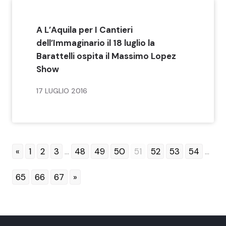
A L’Aquila per I Cantieri
dell’Immaginario il 18 luglio la
Barattelli ospita il Massimo Lopez
Show
17 LUGLIO 2016
«
1
2
3
...
48
49
50
51
52
53
54
...
65
66
67
»