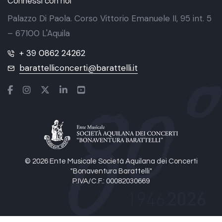
Connessi con noi
Palazzo Di Paola. Corso Vittorio Emanuele II, 95 int. 5
– 67100 L'Aquila
+ 39 0862 24262
barattelliconcerti@barattelli.it
© 2026 Ente Musicale Società Aquilana dei Concerti
"Bonaventura Barattelli"
P.IVA/C.F.: 00082030669