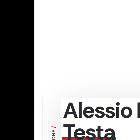
Alessio 
Testa
/
E
N
O