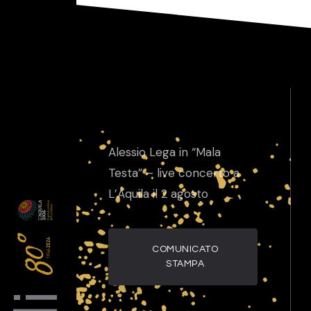
Alessio Lega in “Mala
Testa” – live concerto a
L’Aquila il 2 agosto
COMUNICATO
STAMPA