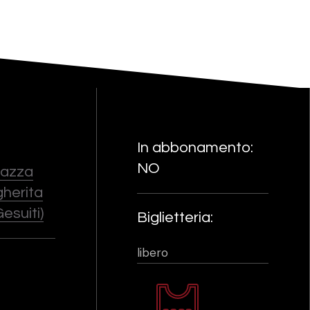
In abbonamento:
NO
Piazza
herita
esuiti)
Biglietteria:
libero