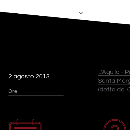
L'Aquila - 
2 agosto 2013
Santa Marg
(detta dei G
Ore