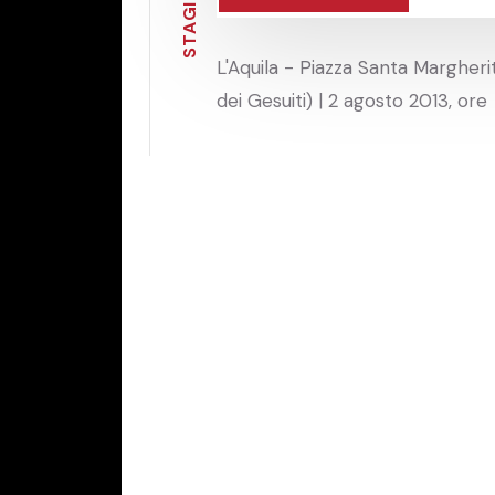
I
G
A
T
S
L'Aquila - Piazza Santa Margheri
dei Gesuiti) | 2 agosto 2013, ore