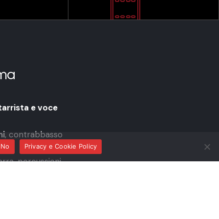
ma
tarrista e voce
ni
, contrabbasso
No
Privacy e Cookie Policy
tarra, percussioni
na di Musica e Canzoni