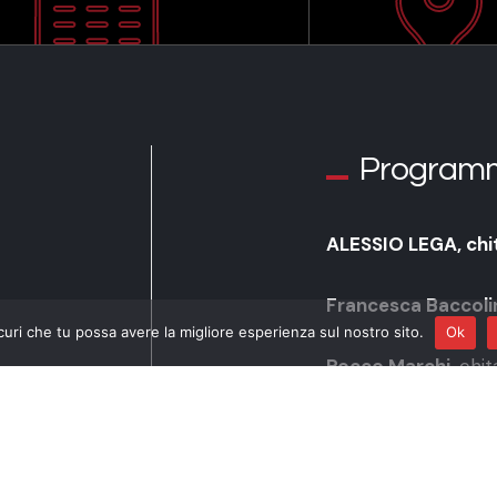
Program
ALESSIO LEGA,
chi
Francesca Baccoli
curi che tu possa avere la migliore esperienza sul nostro sito.
Ok
Rocco Marchi
, chi
“Mala Testa”
“Gong Oh!” Rasseg