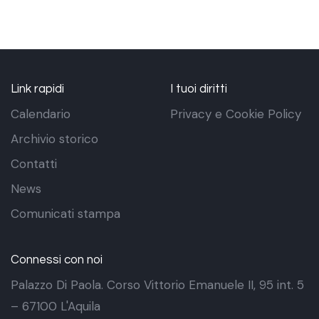
Link rapidi
I tuoi diritti
Calendario
Privacy e Cookie Policy
Archivio storico
Contatti
News
Comunicati stampa
Connessi con noi
Palazzo Di Paola. Corso Vittorio Emanuele II, 95 int. 5
– 67100 L'Aquila