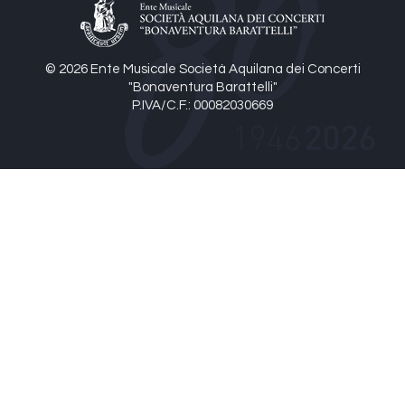
© 2026 Ente Musicale Società Aquilana dei Concerti
"Bonaventura Barattelli"
P.IVA/C.F.: 00082030669