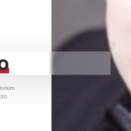
o
itorium
8:30