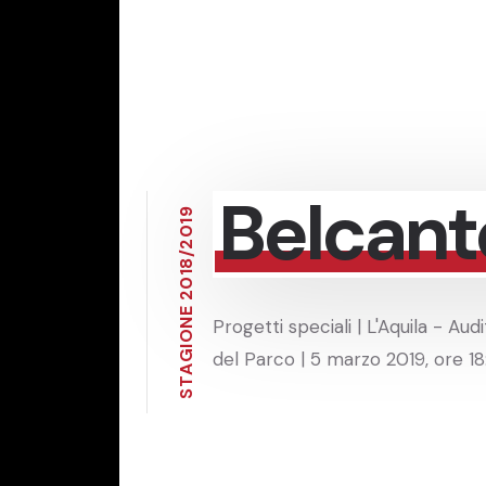
Belcant
9
1
0
2
/
8
1
0
2
E
Progetti speciali | L'Aquila - Aud
N
O
I
del Parco | 5 marzo 2019, ore 1
G
A
T
S