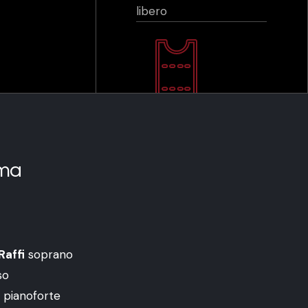
libero
ma
Raffi
soprano
so
pianoforte