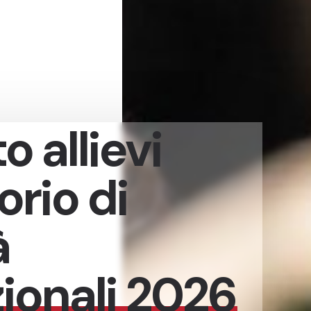
 allievi
rio di
à
ionali 2026