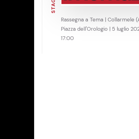
G
A
T
S
Rassegna a Tema | Collarmele (
Piazza dell'Orologio | 5 luglio 20
17:00