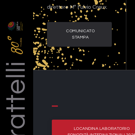
direttore M° Fulvio Creux.
COMUNICATO
STAMPA
Barattelli
LOCANDINA LABORATORIO
SONORITÀ INTERNAZIONALI 202