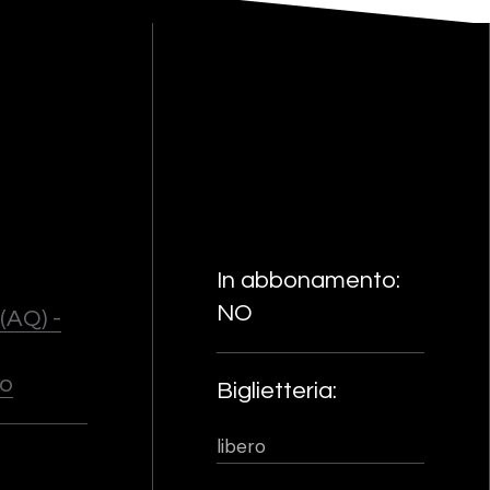
In abbonamento:
NO
(AQ) -
io
Biglietteria:
libero