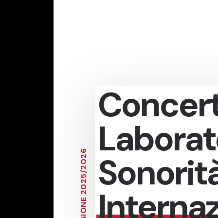
Concerto
Laborato
6
Sonorit
2
0
2
/
5
2
0
Internaz
2
E
N
O
I