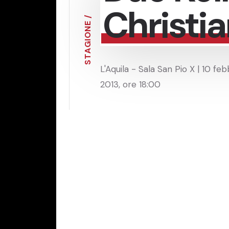
Christi
/
E
N
O
I
G
A
T
S
L'Aquila - Sala San Pio X | 10 feb
2013, ore 18:00