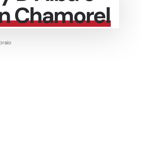
an Chamorel
braio