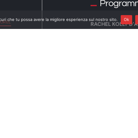
Program
curi che tu possa avere la migliore esperienza sul nostro sito.
Ok
MOREL
RACHEL KOLLY D’
CHRISTIAN CHAM
Il violino nel XX se
Arvo Pärt: “Fratres
Leóš Janáček: Sonat
Ernest Chausson:
P
George Gershwin: 4
César Franck: Sona