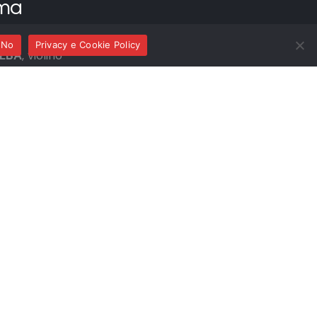
ma
No
Privacy e Cookie Policy
ALBA
, violino
OREL
, pianoforte
colo
” pour violon et piano
a for violin and piano
oème
pour violon et piano
 Songs from Porgy & Bess (arr. A. Courage)
te pour violon et piano