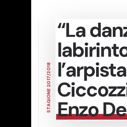
“La danz
labirint
l’arpist
8
1
0
2
/
7
Ciccozzi
1
0
2
E
N
O
Enzo De
I
G
A
T
S