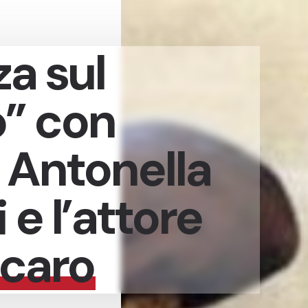
a sul
o” con
a Antonella
 e l’attore
caro