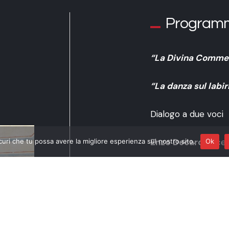
Program
“La Divina Commed
“La danza sul labir
Dialogo a due voci
Enzo Decaro
voce 
curi che tu possa avere la migliore esperienza sul nostro sito.
Ok
Antonella Ciccozzi
Testi di
Maria Graz