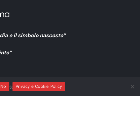
ma
ia e il simbolo nascosto”
into”
recitante
No
Privacy e Cookie Policy
arpa
ia Lopardi